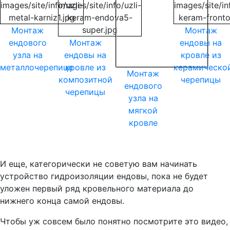
Монтаж
Монтаж
ендового
Монтаж
ендовы на
узла на
ендовы на
кровле из
металлочерепице
кровле из
керамическо
Монтаж
композитной
черепицы
ендового
черепицы
узла на
мягкой
кровле
И еще, категорически не советую вам начинать
устройство гидроизоляции ендовы, пока не будет
уложен первый ряд кровельного материала до
нижнего конца самой ендовы.
Чтобы уж совсем было понятно посмотрите это видео,